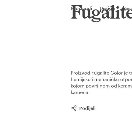
Fugalit
Proizvodi
Design
Resu
Proizvod Fugalite Color je 
hemijsku i mehaničku otporn
kojom površinom od kerami
kamena.
Podijeli