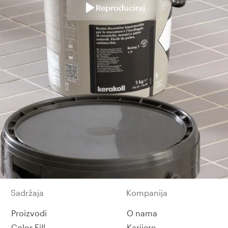
Reproduciraj
Sadržaja
Kompanija
Proizvodi
O nama
Color Fill
Karijere