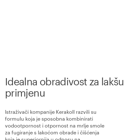
Idealna obradivost za lakšu
primjenu
Istraživači kompanije Kerakoll razvili su
formulu koja je sposobna kombinirati
vodootpornost i otpornost na mrlje smole
za fugiranje s lakoćom obrade i čišćenja
koja je superiornija u odnosu na