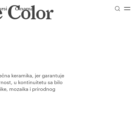
e Color
rsi
O nama
tečna keramika, jer garantuje
ost, u kontinuitetu sa bilo
ke, mozaika i prirodnog