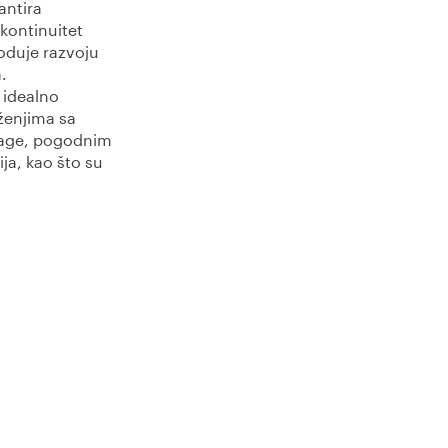
antira
kontinuitet
oduje razvoju
.
e idealno
ženjima sa
lage, pogodnim
ija, kao što su