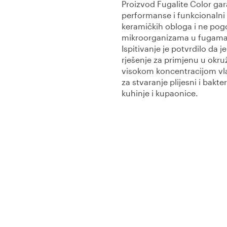
Proizvod Fugalite Color gar
performanse i funkcionalni 
keramičkih obloga i ne pog
mikroorganizama u fugama
Ispitivanje je potvrdilo da j
rješenje za primjenu u okru
visokom koncentracijom v
za stvaranje plijesni i bakter
kuhinje i kupaonice.