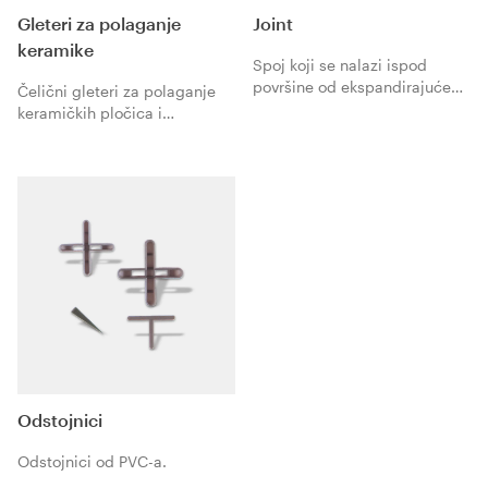
Gleteri za polaganje
Joint
keramike
Spoj koji se nalazi ispod
površine od ekspandirajućeg
Čelični gleteri za polaganje
polietilena zatvorenih ćelija,
keramičkih pločica i
bez CFC i HCFC, za statičko
prirodnog kamena sa eko-
punjenje i dinamičke spojeve
kompatibilnim ljepilima.
uz različite stepene
ekspanzije.
Odstojnici
Odstojnici od PVC-a.