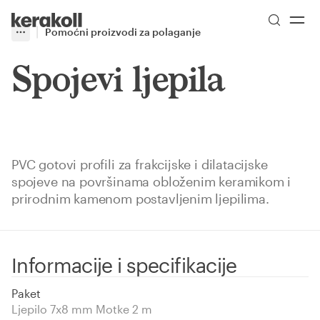
Skip to main content
Go to Homepage
Pomoćni proizvodi za polaganje
More
Toggle menu
Spojevi ljepila
PVC gotovi profili za frakcijske i dilatacijske
spojeve na površinama obloženim keramikom i
prirodnim kamenom postavljenim ljepilima.
Informacije i specifikacije
Paket
Ljepilo 7x8 mm Motke 2 m