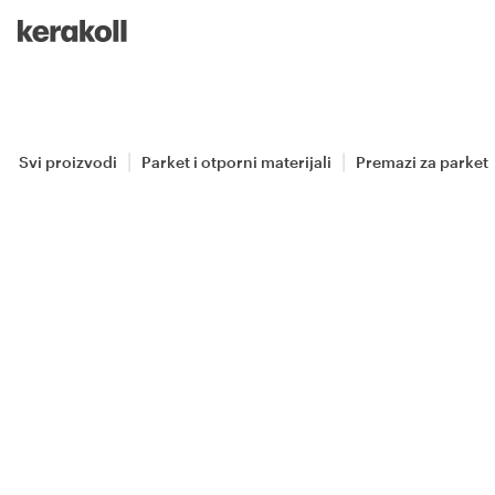
Skip to main content
Go to Homepage
Svi proizvodi
Parket i otporni materijali
Premazi za parket