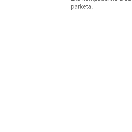
parketa.
Oil-Pur objedinjuje praktično
drvenih podova svih vrsta drve
Jednostavno i praktično 
Pogodno za završnu obra
Paket
Korisnost
Skladištenje