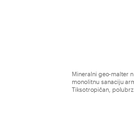
Mineralni geo-malter n
monolitnu sanaciju ar
Tiksotropičan, polubrz
Proizvod Geolite 40 je tiksotr
zaglađivanje i zaštitu armira
metalnih elemenata. Specifič