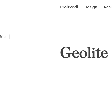
Proizvodi
Design
Resu
štita
Geolite