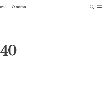
rsi
O nama
 40