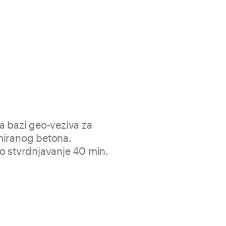
a bazi geo-veziva za
miranog betona.
o stvrdnjavanje 40 min.
opičan geo-malter za pasivizaciju, restauraciju,
nobetonskih konstrukcija, ankerisanje i učvršćivanje
an za postupke s pokretnom dizalicom, na niskim