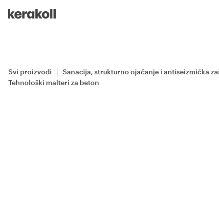
Skip to main content
Go to Homepage
Svi proizvodi
Sanacija, strukturno ojačanje i antiseizmička za
Tehnološki malteri za beton