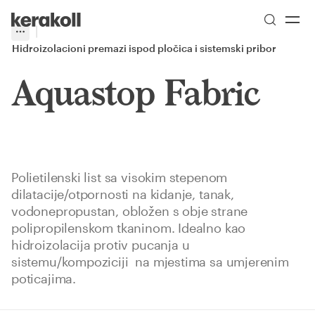
Skip to main content
Go to Homepage
More
Toggle menu
Hidroizolacioni premazi ispod pločica i sistemski pribor
Aquastop Fabric
Polietilenski list sa visokim stepenom
dilatacije/otpornosti na kidanje, tanak,
vodonepropustan, obložen s obje strane
polipropilenskom tkaninom. Idealno kao
hidroizolacija protiv pucanja u
sistemu/kompoziciji na mjestima sa umjerenim
poticajima.