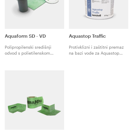
Aquaform SD - VD
Aquastop Traffic
Polipropilenski središnji
Protivklizni i zaštitni premaz
odvod s polietilenskom
na bazi vode za Aquastop
vodonepropusnom
Nanoflex.
membranom obloženom s
obje strane polipropilenskom
tkaninom koja se koristi u
sistemima za hidroizolaciju
Kerakoll.