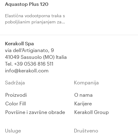
Aquastop Plus 120
Elastična vodootporna traka s
poboljšanim prianjanjem za
spojeve.
Troslojna struktura s
centralnom vodootpornom
Kerakoll Spa
jezgrom od TPE i
via dell’Artigianato, 9
polipropilenskih vlakana
41049 Sassuolo (MO) Italia
otpornih na alkalije garantuje
Tel.
+39 0536 816 511
izuzetnu kompatibilnost s
info@kerakoll.com
vodootpornim proizvodima.
Sadržaja
Kompanija
Proizvodi
O nama
Color Fill
Karijere
Površine i završne obrade
Kerakoll Group
Usluge
Društveno